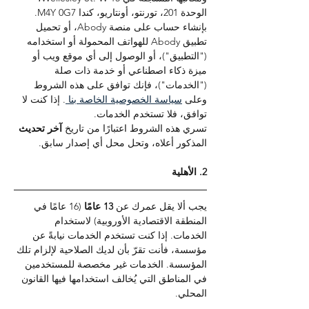
الوحدة 201، تورنتو، أونتاريو، كندا M4Y 0G7.
بإنشاء حساب على منصة Abody، أو تحميل 
تطبيق Abody للهواتف المحمولة أو استخدامه 
("التطبيق")، أو الوصول إلى أي موقع ويب أو 
ميزة ذكاء اصطناعي أو خدمة ذات صلة 
("الخدمات")، فإنك توافق على هذه الشروط 
وعلى 
سياسة الخصوصية الخاصة بنا 
. إذا كنت لا 
توافق، فلا تستخدم الخدمات.
تسري هذه الشروط اعتبارًا من تاريخ 
آخر تحديث 
المذكور أعلاه، وتحل محل أي إصدار سابق.
2. الأهلية
يجب ألا يقل عمرك عن 
13 عامًا 
(16 عامًا في 
المنطقة الاقتصادية الأوروبية) لاستخدام 
الخدمات. إذا كنت تستخدم الخدمات نيابةً عن 
مؤسسة، فأنت تقرّ بأن لديك الصلاحية لإلزام تلك 
المؤسسة. الخدمات غير مخصصة للمستخدمين 
في المناطق التي يُخالف استخدامها فيها القانون 
المحلي.