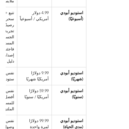
ملابس كا
استوديو أبودي 
4.99 دولار 
تتبع + رص
(أسبوعيًا)
أمريكي / أسبوعياً
رصيدًا شهر
تجربة ال
الجسم 
المستقبل
فاجئني، 
إصدارات 
دليل الإط
استوديو أبودي 
9.99 دولارًا 
نفس مجل
(شهريًا)
أمريكيًا شهريًا
ستوديو و
استوديو أبودي 
59.99 دولارًا 
نفس الش
(سنويًا)
أمريكيًا / سنويًا
أفضل قيم
للمستخدم
الملتزمي
استوديو أبودي 
99.99 دولارًا 
نفس الش
(مدى الحياة)
لمرة واحدة
وصول مد