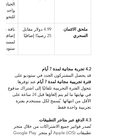
الحياة (
واحد، غير
للتحويل)
ملحق الائتمان 
4.99 دولار مقابل 
باقة شح
السحري
25 رصيدًا إضافيًا
إضافية 
لمستخدم
ستوديو
4.2 تجربة مجانية لمدة 7 أيام
قد يحصل المشتركون الجدد في ستوديو على 
فترة تجريبية مجانية لمدة 7 أيام 
عند توفرها. 
تتحول الفترة التجريبية تلقائيًا إلى اشتراك مدفوع 
في نهايتها ما لم يتم إلغاؤها قبل 24 ساعة على 
الأقل من انتهائها. يُسمح لكل مستخدم بفترة 
تجريبية واحدة فقط.
4.3 الدفع عبر متاجر التطبيقات
تُصدر فواتير جميع الاشتراكات من خلال متجر 
تطبيقات Apple (iOS) أو متجر Google Play 