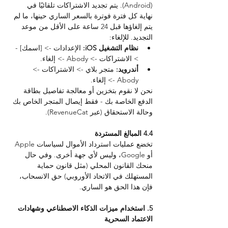
(Android). يتم تجديد الاشتراكات تلقائيًا في 
نهاية كل فترة فوترة بالسعر الساري حينها، ما لم 
يتم إلغاؤها قبل 24 ساعة على الأقل من موعد 
التجديد. للإلغاء:
نظام التشغيل iOS: 
الإعدادات -> [اسمك] -
> الاشتراكات -> Abody -> إلغاء.
أندرويد: 
متجر بلاي -> الاشتراكات -> 
Abody -> إلغاء.
نحن لا نقوم بتخزين أو معالجة تفاصيل بطاقة 
الدفع الخاصة بك - فقط إيصال المتجر الخاص بك 
وحالة الاستحقاق (عبر RevenueCat).
4.4 المبالغ المستردة
تخضع عمليات استرداد الأموال لسياسات Apple 
أو Google، وليس لأي جهة أخرى. وفي حال 
منحك القانون المحلي (مثل قانون حماية 
المستهلك في الاتحاد الأوروبي) حق الانسحاب، 
فإن هذا الحق هو الساري.
5. استخدام ميزات الذكاء الاصطناعي وشهادات 
الاعتماد السحرية