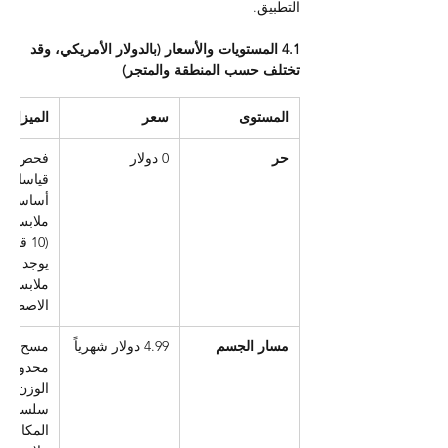
التطبيق.
4.1 المستويات والأسعار (بالدولار الأمريكي، وقد 
تختلف حسب المنطقة والمتجر)
المستوى
سعر
الميزات ا
حر
0 دولار
فحص الج
قياسات 
أساسية، 
ملابس مح
(10 قطع)
يوجد تجر
ملابس بال
الاصطنا
مسار الجسم
4.99 دولار شهرياً
مسح ضوئ
محدود، 
الوزن، م
سلسلة 
المكافآت