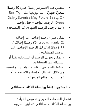
تتضمن فئة الاستوديو رصيدًا قدره 
50 رصيدًا 
سحريًا شهريًا 
، يتم توزيعها على Real Try-
On وFuture Body وSurprise Me وDaily 
Drops. 
الرصيد الواحد = جيل واحد.
لا يتم ترحيل 
الرصيد الشهري غير المستخدم 
.
يمكن شراء رصيد إضافي عبر إضافة 
credits_magic_25 (٢٥ رصيدًا إضافيًا / 
٤.٩٩ دولارًا). يُرحّل الرصيد الإضافي إلى 
الرصيد 
المستخدم 
.
لا يمكن تحويل الرصيد أو استرداده نقداً أو 
استبداله بين الحسابات.
نحتفظ بالحق في إلغاء الاعتمادات المكتسبة 
من خلال الاحتيال أو إساءة الاستخدام أو 
عمليات رد المبالغ المدفوعة.
6. المحتوى المُنشأ بواسطة الذكاء الاصطناعي
تشمل الخدمات الصور والنصوص المُولّدة 
بواسطة الذكاء الاصطناعي. تنطبق الشروط 