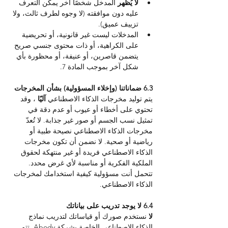
لا يُظهر 
المدخل شخصًا آخر يمكن التعرف 
عليه دون موافقته (لا وجوه لطرف ثالث، ولا 
تزييف عميق).
المدخلات ليست غير قانونية، أو تحريضية 
على الكراهية، أو ذات محتوى جنسي صريح 
يتضمن قاصرين، أو عنيفة، أو محظورة بأي 
شكل آخر بموجب المادة 7.
6.3 ضماناتنا (وإخلاء المسؤولية) بشأن المخرجات
يتم توليد مخرجات الذكاء الاصطناعي 
آليًا 
، وقد 
تحتوي على أخطاء أو عيوب أو عدم دقة في 
تمثيل نسب الجسم أو صور غير جذابة. لا تُعدّ 
مخرجات الذكاء الاصطناعي نصيحة طبية أو 
رياضية أو صحية. لا نضمن أن تكون مخرجات 
الذكاء الاصطناعي فريدة أو غير منتهكة لحقوق 
الملكية الفكرية أو مناسبة لأي غرض محدد. 
تتحمل أنت مسؤولية كيفية استخدامك لمخرجات 
الذكاء الاصطناعي.
6.4 لا يوجد تدريب على بياناتك
لا 
نستخدم صورك أو قياساتك لتدريب نماذج 
الذكاء الاصطناعي الخاصة بشركة Abody. تتم 