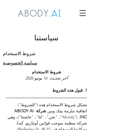
سياستنا
شروط الاستخدام
سياسة الخصوصية
شروط الاستخدام
آخر تحديث: 16 يونيو 2026
1. قبول هذه الشروط
تشكل شروط الاستخدام هذه ("الشروط") 
اتفاقية ملزمة بينك وبين 
شركة ABODY AI 
INC. 
("Abody"، "نحن"، "لنا"، "خاصتنا")، وهي 
شركة منظمة بموجب قوانين أونتاريو، كندا، 
ومكاتبها المسجلة في 15 Wellesley St. W، 