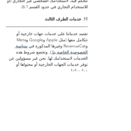
تتحكم فيه، لاستخدامك الشخصي غير التجاري (أو 
للاستخدام التجاري في حدود القسم 6.1).
11. خدمات الطرف الثالث
تعتمد خدماتنا على خدمات جهات خارجية أو 
تتكامل معها (مثل Apple وGoogle وMeta 
وRevenueCat وغيرها المذكورة في 
سياسة 
الخصوصية الخاصة بنا 
). وتخضع شروط هذه 
الخدمات لاستخدامك لها. نحن غير مسؤولين عن 
توفر خدمات الجهات الخارجية أو محتواها أو 
ممارساتها.
12. الإنهاء
من جانبك: 
قم بإلغاء اشتراكك عبر متجر 
التطبيقات واحذف حسابك من الإعدادات 
داخل التطبيق (انظر قسم سياسة 
الخصوصية 13).
من جانبنا: 
يجوز لنا تعليق أو إنهاء الوصول 
في أي وقت، مع أو بدون إشعار، إذا اعتقدنا 