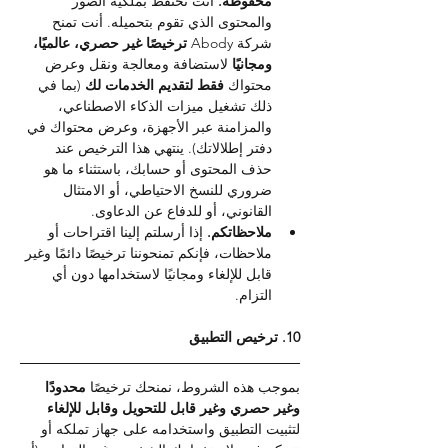
محفوظة. 
أنت تحتفظ بملكية الصور 
والمحتوى الذي تقوم بتحميله. أنت تمنح 
شركة Abody 
ترخيصًا غير حصري، عالميًا، 
ومجانيًا 
لاستضافة ومعالجة ونقل وعرض 
محتواك 
فقط لتقديم الخدمات لك 
(بما في 
ذلك تشغيل ميزات الذكاء الاصطناعي، 
والمزامنة عبر الأجهزة، وعرض محتواك في 
دفتر إطلالاتك). ينتهي هذا الترخيص عند 
حذف المحتوى أو حسابك، باستثناء ما هو 
ضروري للنسخ الاحتياطي، أو الامتثال 
القانوني، أو للدفاع عن الدعاوى.
ملاحظاتكم. 
إذا أرسلتم إلينا اقتراحات أو 
ملاحظات، فإنكم تمنحوننا ترخيصًا دائمًا وغير 
قابل للإلغاء ومجانيًا لاستخدامها دون أي 
التزام.
10. ترخيص التطبيق
بموجب هذه الشروط، نمنحك ترخيصًا 
محدودًا 
وغير حصري وغير قابل للتحويل وقابل للإلغاء 
لتثبيت التطبيق واستخدامه على جهاز تملكه أو 